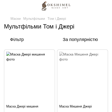
Маски
Мультфільми
Том і Джері
Мультфільми Том і Джері
Фільтр
За популярністю
Маска Джері мишеня
Маска Мишеня Джері