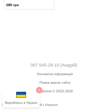
280 грн
097 545-29-10 (Андрій)
Контактна інформація
Повна версія сайту
×
Okshimel © 2023-2026
Вироблено в Україні
Інтернет-магазин створений з Хорошоп