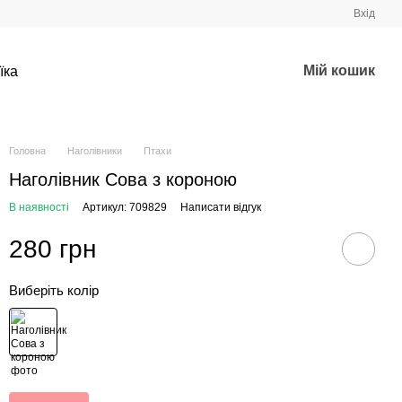
Вхід
Мій кошик
їка
Головна
Наголівники
Птахи
Наголівник Сова з короною
В наявності
Артикул: 709829
Написати відгук
280 грн
Виберіть колір