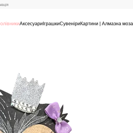
мація
олівники
Аксесуари
Іграшки
Сувеніри
Картини | Алмазна моза