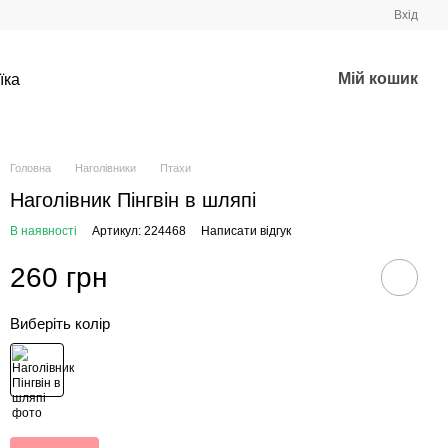
Вхід
Мій кошик
їка
Головна
Наголівники
Птахи
Наголівник Пінгвін в шляпі
В наявності
Артикул: 224468
Написати відгук
260 грн
Виберіть колір