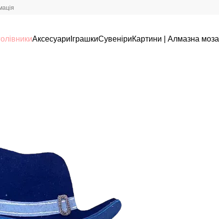
мація
олівники
Аксесуари
Іграшки
Сувеніри
Картини | Алмазна моза