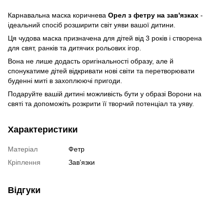
Карнавальна маска коричнева
Орел з фетру на зав'язках
-
ідеальний спосіб розширити світ уяви вашої дитини.
Ця чудова маска призначена для дітей від 3 років і створена
для свят, ранків та дитячих рольових ігор.
Вона не лише додасть оригінальності образу, але й
спонукатиме дітей відкривати нові світи та перетворювати
буденні миті в захоплюючі пригоди.
Подаруйте вашій дитині можливість бути у образі Ворони на
святі та допоможіть розкрити її творчий потенціал та уяву.
Характеристики
Матеріал
Фетр
Кріплення
Завʼязки
Відгуки