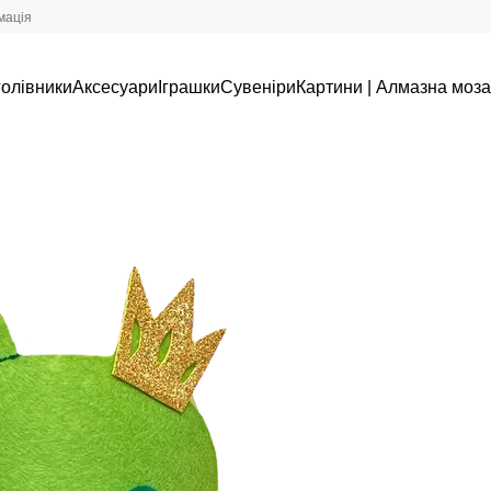
мація
олівники
Аксесуари
Іграшки
Сувеніри
Картини | Алмазна моза