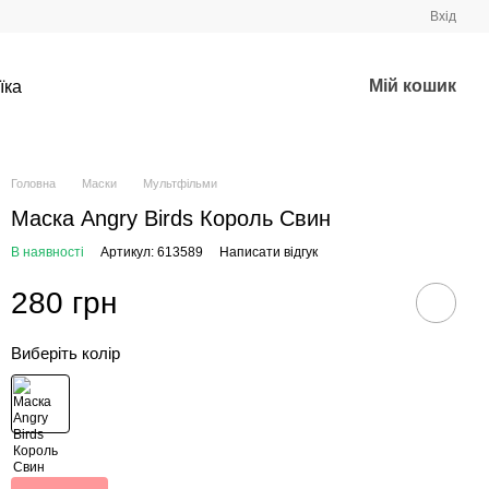
Вхід
Мій кошик
їка
Головна
Маски
Мультфільми
Маска Angry Birds Король Свин
В наявності
Артикул: 613589
Написати відгук
280 грн
Виберіть колір