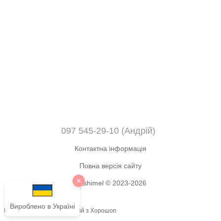
097 545-29-10 (Андрій)
Контактна інформація
Повна версія сайту
×
Okshimel © 2023-2026
Вироблено в Україні
Інтернет-магазин створений з Хорошоп