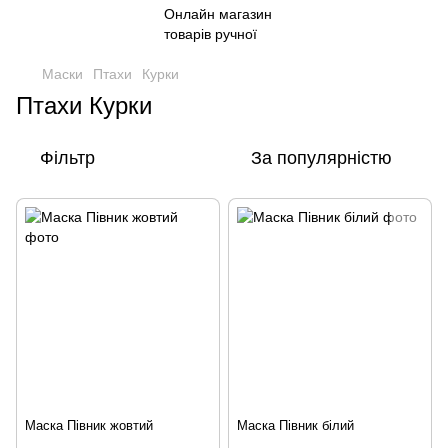
Маски
Птахи
Курки
Птахи Курки
Фільтр
За популярністю
Маска Півник жовтий
Маска Півник білий