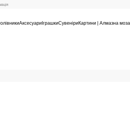
мація
олівники
Аксесуари
Іграшки
Сувеніри
Картини | Алмазна моза