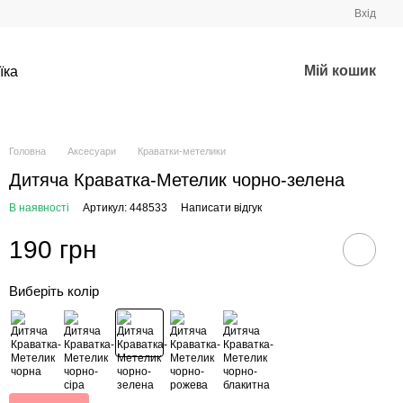
Вхід
Мій кошик
їка
Головна
Аксесуари
Краватки-метелики
Дитяча Краватка-Метелик чорно-зелена
В наявності
Артикул: 448533
Написати відгук
190 грн
Виберіть колір