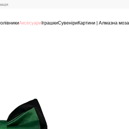
мація
олівники
Аксесуари
Іграшки
Сувеніри
Картини | Алмазна моза