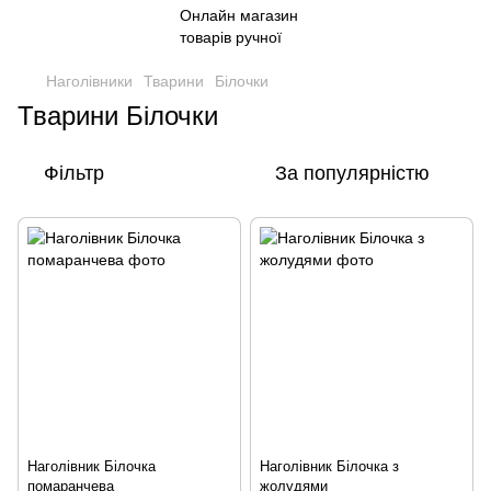
Наголівники
Тварини
Білочки
Тварини Білочки
Фільтр
За популярністю
Наголівник Білочка
Наголівник Білочка з
помаранчева
жолудями